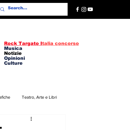
Rock Targato I
talia concorso
Musica
Notizie
Opinioni
Culture
afiche
Teatro, Arte e Libri
re
Concerti