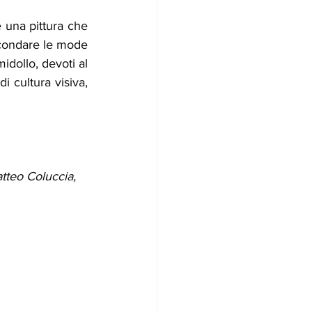
 una pittura che 
econdare le mode 
idollo, devoti al 
 cultura visiva, 
tteo Coluccia, 