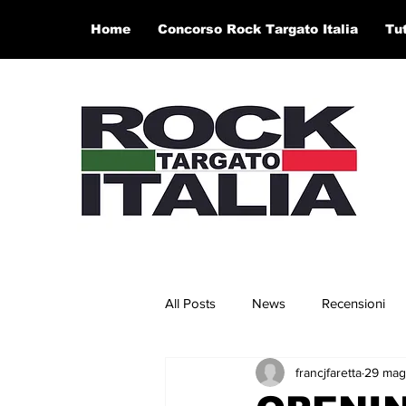
Home
Concorso Rock Targato Italia
Tu
All Posts
News
Recensioni
francjfaretta
29 mag
Concerti e Video
Artisti in 