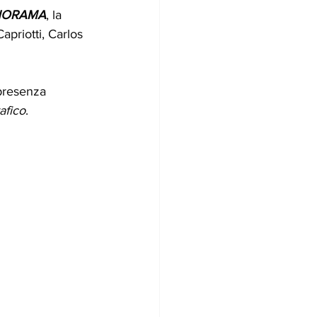
NORAMA
, la 
apriotti, Carlos 
 presenza 
rafico
.