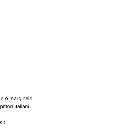
le o marginale, 
ttori italiani 
ma
.