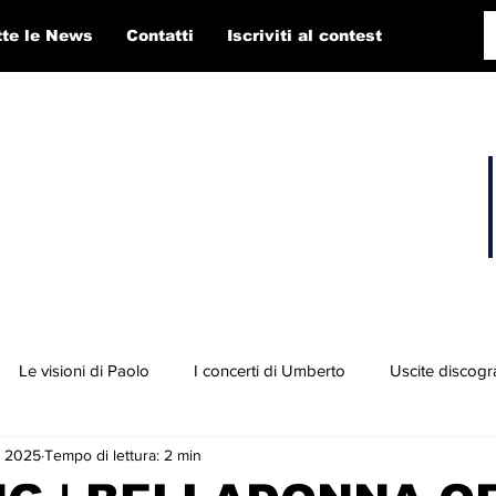
tte le News
Contatti
Iscriviti al contest
Le visioni di Paolo
I concerti di Umberto
Uscite discogr
 2025
Tempo di lettura: 2 min
concorso RTI 2025
Playlist
Fabio Pigato
Diego Alligato