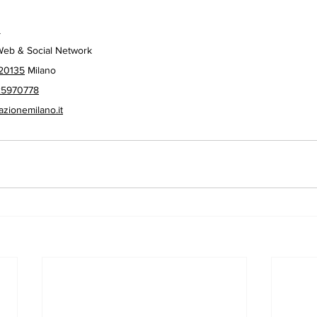
L
 Web & Social Network  
 20135
 Milano  
25970778
azionemilano.it