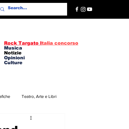
Rock Targato I
talia concorso
Musica
Notizie
Opinioni
Culture
afiche
Teatro, Arte e Libri
re
Concerti