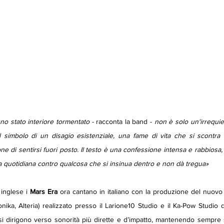
no stato interiore tormentato 
- racconta la band - 
non è solo un'irrequie
 simbolo di un disagio esistenziale, una fame di vita che si scontra c
one di sentirsi fuori posto. Il testo è una confessione intensa e rabbiosa, c
ta quotidiana contro qualcosa che si insinua dentro e non dà tregua»
inglese i 
Mars
Era
 ora cantano in italiano con la produzione del nuovo 
ika, Alteria) realizzato presso il Larione10 Studio e il Ka-Pow Studio d
si dirigono verso sonorità più dirette e d’impatto, mantenendo sempre s