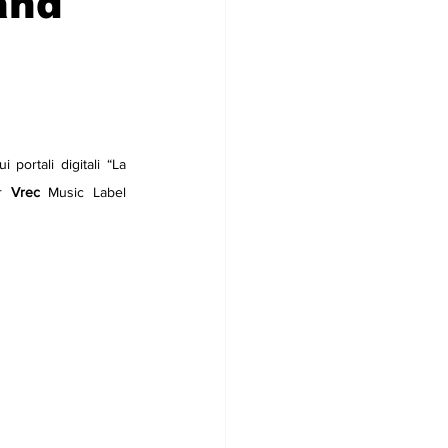
and
 portali digitali “La 
r 
Vrec
 Music Label 