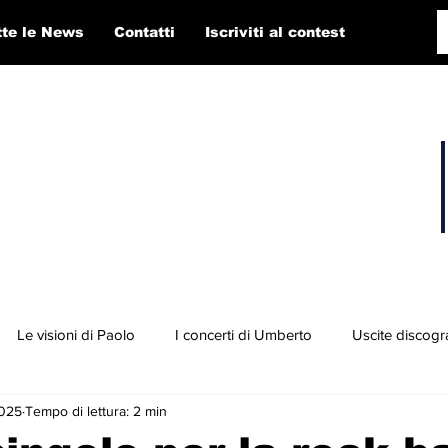
tte le News
Contatti
Iscriviti al contest
Le visioni di Paolo
I concerti di Umberto
Uscite discogr
2025
Tempo di lettura: 2 min
concorso RTI 2025
Playlist
Fabio Pigato
Diego Alligato