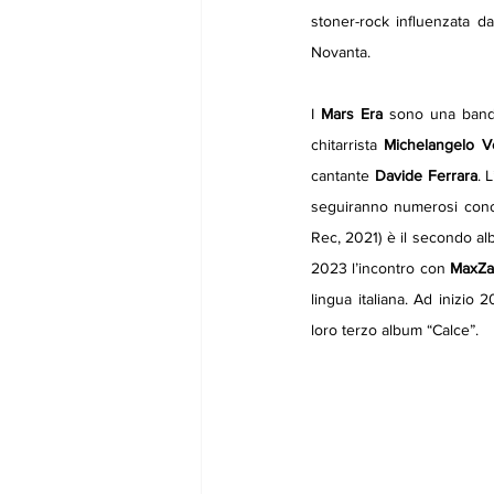
stoner-rock influenzata d
Novanta. 
I 
Mars
Era
 sono una band 
chitarrista 
Michelangelo Ve
cantante 
Davide
Ferrara
. 
seguiranno numerosi concert
Rec, 2021) è il secondo alb
2023 l’incontro con 
MaxZa
lingua italiana. Ad inizio 
loro terzo album “Calce”. 