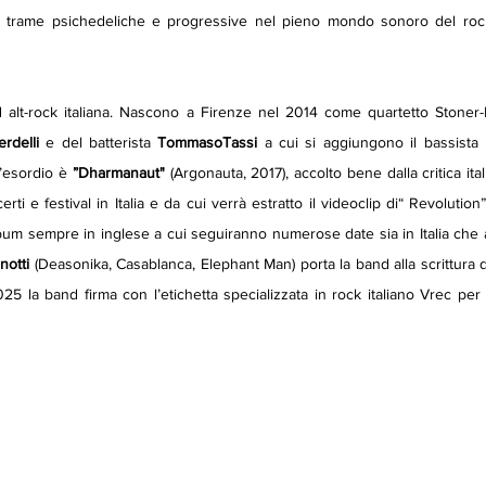
a trame psichedeliche e progressive nel pieno mondo sonoro del rock 
alt-rock italiana. Nascono a Firenze nel 2014 come quartetto Stoner-
rdelli
 e del batterista 
TommasoTassi
 a cui si aggiungono il bassista 
L’esordio è 
”Dharmanaut" 
(Argonauta, 2017), accolto bene dalla critica ital
i e festival in Italia e da cui verrà estratto il videoclip di“ Revolution”
um sempre in inglese a cui seguiranno numerose date sia in Italia che all
notti
 (Deasonika, Casablanca, Elephant Man) porta la band alla scrittura 
2025 la band firma con l’etichetta specializzata in rock italiano Vrec per 