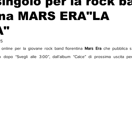
ingolo per la rock b
tina MARS ERA"LA
A"
25
online per la giovane rock band fiorentina 
Mars
Era
 che pubblica sui
o dopo “Svegli alle 3:00”, dall’album “Calce” di prossima uscita pe