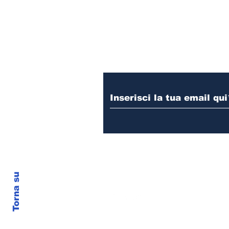
della superstar
multiplatino
Iscriviti alla nostr
Torna su