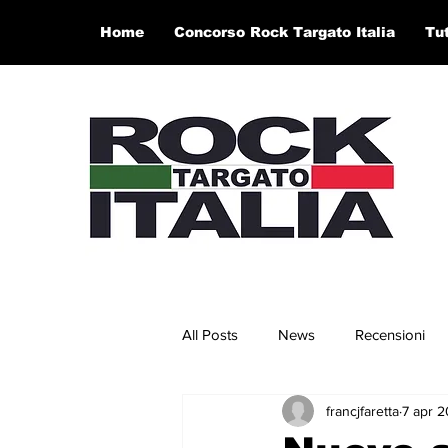
Home
Concorso Rock Targato Italia
Tu
All Posts
News
Recensioni
francjfaretta
7 apr 
Concerti e Video
Artisti in 