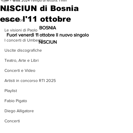
8 ott 2024
Tempo di lettura: 1 min
NISCIUN di Bosnia
News
esce l'11 ottobre
Recensioni
BOSNIA
Le visioni di Paolo
Fuori venerdì 11 ottobre Il nuovo singolo
I concerti di Umberto
NISCIUN
Uscite discografiche
Teatro, Arte e Libri
Concerti e Video
Artisti in concorso RTI 2025
Playlist
Fabio Pigato
Diego Alligatore
Concerti