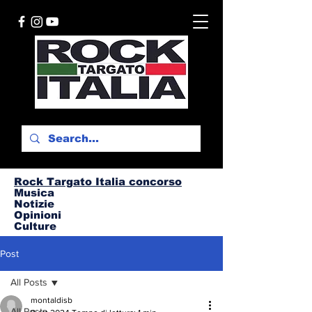
Rock Targato I
talia concorso
Musica
Notizie
Opinioni
Culture
Post
All Posts
montaldisb
All Posts