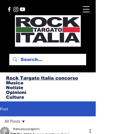
Rock Targato I
talia concorso
Musica
Notizie
Opinioni
Culture
Post
All Posts
francescocaprini
All Posts