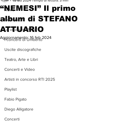
15 feb 2024
Tempo di lettura: 3 min
“NEMESI” Il primo
News
album di STEFANO
Recensioni
ATTUARIO
Le visioni di Paolo
Aggiornamento:
16 feb 2024
I concerti di Umberto
Uscite discografiche
Teatro, Arte e Libri
Concerti e Video
Artisti in concorso RTI 2025
Playlist
Fabio Pigato
Diego Alligatore
Concerti