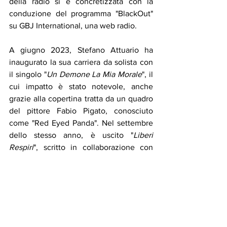
della radio si è concretizzata con la 
conduzione del programma "BlackOut" 
su GBJ International, una web radio.
A giugno 2023, Stefano Attuario ha 
inaugurato la sua carriera da solista con 
il singolo "
Un Demone La Mia Morale
", il 
cui impatto è stato notevole, anche 
grazie alla copertina tratta da un quadro 
del pittore Fabio Pigato, conosciuto 
come "Red Eyed Panda". Nel settembre 
dello stesso anno, è uscito "
Liberi 
Respiri
", scritto in collaborazione con 
Ray Heffernan. Entrambi i singoli sono 
stati accompagnati da videoclip, con la 
regia affidata al poliedrico artista Lory 
Muratti.
Stefano Attuario continua a esplorare il 