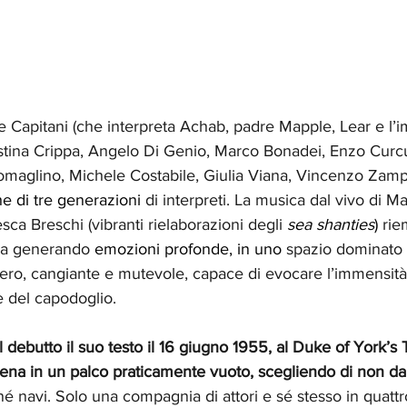
 Capitani (che interpreta Achab, padre Mapple, Lear e l’i
ristina Crippa, Angelo Di Genio, Marco Bonadei, Enzo Curc
maglino, Michele Costabile, Giulia Viana, Vincenzo Zamp
he di tre generazioni
 di interpreti. La musica dal vivo di Ma
esca Breschi (vibranti rielaborazioni degli 
sea shanties
)
 ri
na generando
 emozioni profonde, in uno
 spazio dominato 
ro, cangiante e mutevole, capace di evocare l’immensità 
 del capodoglio.
 debutto il suo testo il 16 giugno 1955, al Duke of York’s 
cena in un palco praticamente vuoto, scegliendo di non da
é navi. Solo una compagnia di attori e sé stesso in quattr