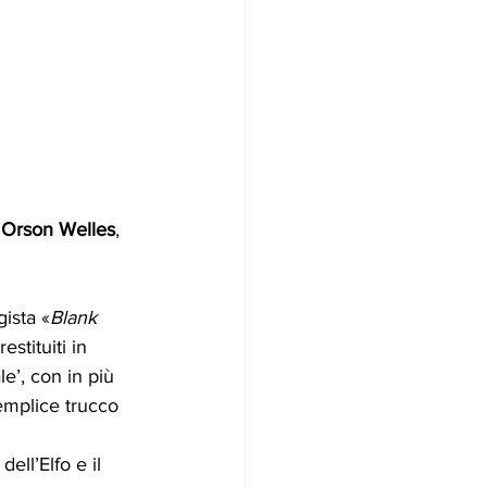
 
Orson Welles
, 
gista «
Blank 
stituiti in 
e’, con in più 
semplice trucco 
ell’Elfo e il 