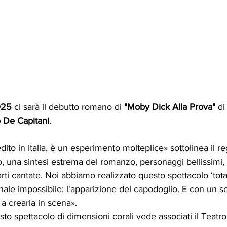
025
 ci sarà il debutto romano di 
"Moby Dick Alla Prova"
 di
o De Capitani
.
edito in Italia, è un esperimento molteplice» sottolinea il re
 una sintesi estrema del romanzo, personaggi bellissimi, re
ti cantate. Noi abbiamo realizzato questo spettacolo ‘total
finale impossibile: l'apparizione del capodoglio. E con un 
i a crearla in scena».
o spettacolo di dimensioni corali vede associati il Teatro d