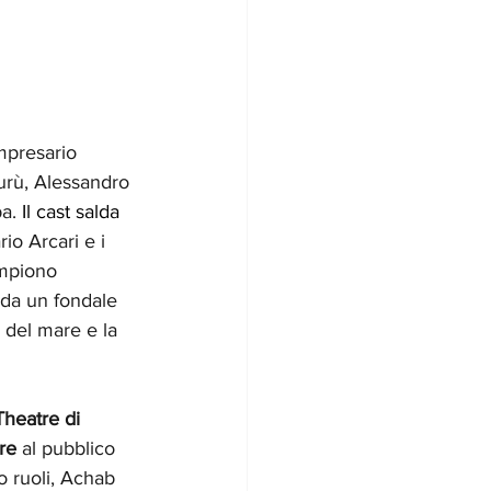
mpresario 
urù, Alessandro 
a. 
Il cast salda 
rio Arcari e i 
empiono 
da un fondale 
del mare e la 
Theatre di 
re 
al pubblico 
o ruoli, Achab 