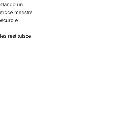
ettando un 
 atroce maestra, 
’oscuro e 
les restituisce 