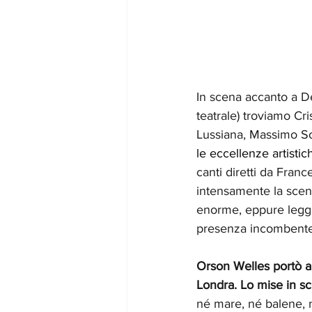
In scena accanto a De
teatrale) troviamo C
Lussiana, Massimo So
le eccellenze artistic
canti diretti da Franc
intensamente la sce
enorme, eppure legge
presenza incombente
Orson Welles portò al
Londra. Lo mise in s
né mare, né balene, n