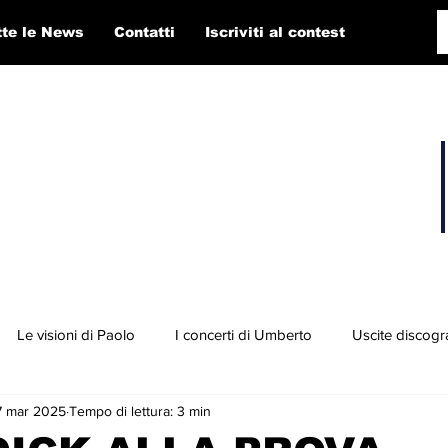
tte le News
Contatti
Iscriviti al contest
Le visioni di Paolo
I concerti di Umberto
Uscite discogr
7 mar 2025
Tempo di lettura: 3 min
concorso RTI 2025
Playlist
Fabio Pigato
Diego Alligato