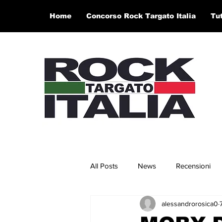
Home
Concorso Rock Targato Italia
Tu
All Posts
News
Recensioni
alessandrorosica0
Concerti e Video
Artisti in 