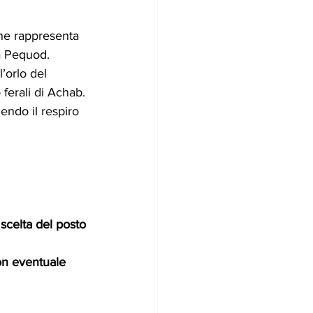
he rappresenta 
la Pequod. 
’orlo del 
ferali di Achab.
iendo il respiro 
scelta del posto
on eventuale 