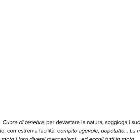
 
Cuore di tenebra
, per devastare la natura, soggioga i suoi
o, con estrema facilità: c
ompito agevole, dopotutto… La m
 moto i loro diversi meccanismi… ed eccoli tutti in moto…