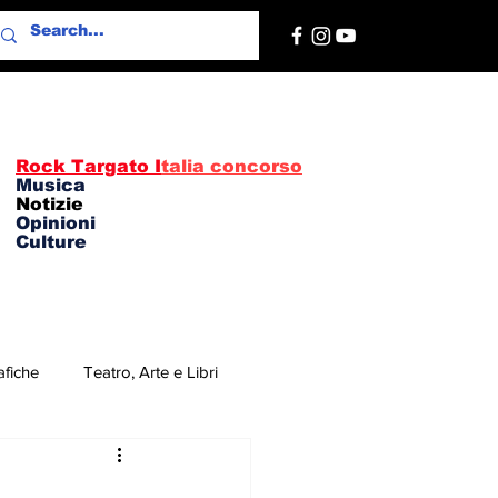
Rock Targato I
talia concorso
Musica
Notizie
Opinioni
Culture
afiche
Teatro, Arte e Libri
re
Concerti