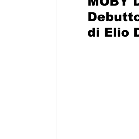
MOBY D
Debutt
di Elio