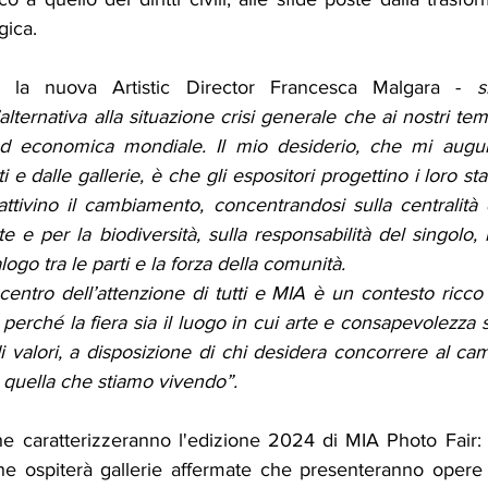
gica.
 la nuova Artistic Director Francesca Malgara -
 si
ternativa alla situazione crisi generale che ai nostri temp
 ed economica mondiale. Il mio desiderio, che mi augur
i e dalle gallerie, è che gli espositori progettino i loro s
tivino il cambiamento, concentrandosi sulla centralità d
e e per la biodiversità, sulla responsabilità del singolo, l
logo tra le parti e la forza della comunità.
entro dell’attenzione di tutti e MIA è un contesto ricco 
, perché la fiera sia il luogo in cui arte e consapevolezza si
valori, a disposizione di chi desidera concorrere al ca
i quella che stiamo vivendo”.
he caratterizzeranno l'edizione 2024 di MIA Photo Fair: l
he ospiterà gallerie affermate che presenteranno opere u