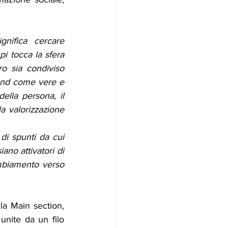
gnifica cercare 
i tocca la sfera 
o sia condiviso 
tand come vere e 
ella persona, il 
a valorizzazione 
di spunti da cui 
ano attivatori di 
mbiamento verso 
a Main section, 
nite da un filo 