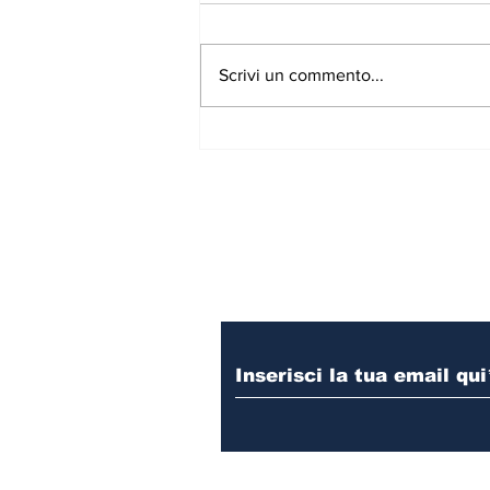
Scrivi un commento...
E' online la nuova
stagione del Teatro Out
Off: da ottobre 2026 al
30 maggio 2027
Iscriviti alla nostr