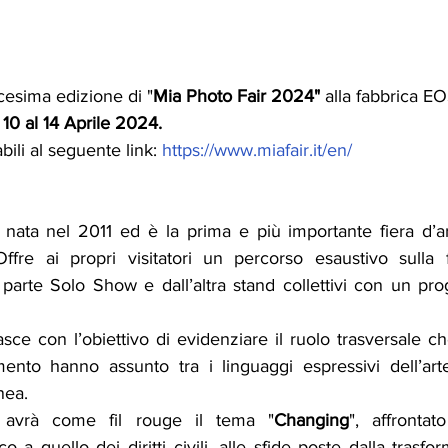
icesima edizione di "
Mia Photo Fair 2024"
 alla fabbrica E
 10 al 14 Aprile 2024.
bili al seguente link: 
https://www.miafair.it/en/
ta nel 2011 ed è la prima e più importante fiera d’art
ffre ai
 propri visitatori un percorso esaustivo sulla fo
arte Solo Show e dall’altra stand collettivi con un proge
 con l’obiettivo di evidenziare il ruolo trasversale che 
ento hanno assunto tra i linguaggi espressivi dell’art
nea.
 avrà come fil rouge il tema "
Changing
", affrontat
 a quello dei diritti civili, alle sfide poste dalla trasfor