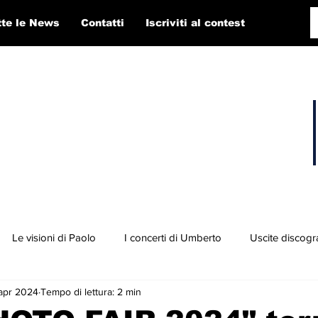
tte le News
Contatti
Iscriviti al contest
Le visioni di Paolo
I concerti di Umberto
Uscite discogr
apr 2024
Tempo di lettura: 2 min
concorso RTI 2025
Playlist
Fabio Pigato
Diego Alligato