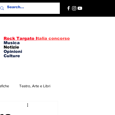
Rock Targato I
talia concorso
Musica
Notizie
Opinioni
Culture
afiche
Teatro, Arte e Libri
re
Concerti