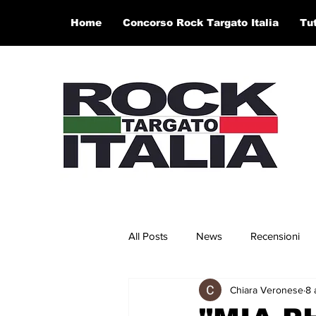
Home
Concorso Rock Targato Italia
Tu
All Posts
News
Recensioni
Chiara Veronese
8 
Concerti e Video
Artisti in 