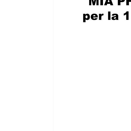
"MIA P
per la 