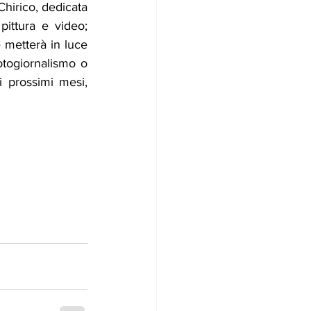
irico, dedicata 
pittura e video; 
metterà in luce 
otogiornalismo o 
 prossimi mesi, 