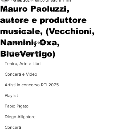
6 feb 2024
Tempo di lettura: 1 min
Mauro Paoluzzi,
News
autore e produttore
Recensioni
musicale, (Vecchioni,
Le visioni di Paolo
Nannini, Oxa,
I concerti di Umberto
BlueVertigo)
Uscite discografiche
Teatro, Arte e Libri
Concerti e Video
Artisti in concorso RTI 2025
Playlist
Fabio Pigato
Diego Alligatore
Concerti