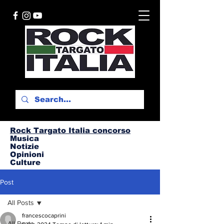
Rock Targato I
talia concorso
Musica
Notizie
Opinioni
Culture
Post
All Posts
francescocaprini
All Posts