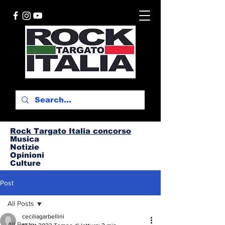
Rock Targato I
talia concorso
Musica
Notizie
Opinioni
Culture
Post
All Posts
ceciliagarbellini
All Posts