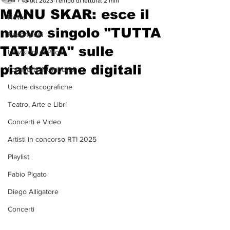
13 ott 2023
Tempo di lettura: 2 min
MANU SKAR: esce il
News
nuovo singolo "TUTTA
Recensioni
TATUATA" sulle
Le visioni di Paolo
piattaforme digitali
I concerti di Umberto
Uscite discografiche
Teatro, Arte e Libri
Concerti e Video
Artisti in concorso RTI 2025
Playlist
Fabio Pigato
Diego Alligatore
Concerti