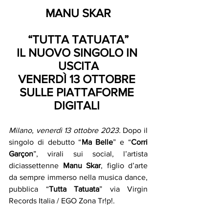
MANU SKAR
“TUTTA TATUATA”
IL NUOVO SINGOLO IN 
USCITA
VENERDÌ 13 OTTOBRE 
SULLE PIATTAFORME 
DIGITALI 
Milano, venerdì 13 ottobre 2023.
 Dopo il 
singolo di debutto “
Ma Belle
” e “
Corri 
Garçon
”, virali sui social, l’artista 
diciassettenne 
Manu Skar
, figlio d’arte 
da sempre immerso nella musica dance, 
pubblica “
Tutta Tatuata
” via Virgin 
Records Italia / EGO Zona Tr!p!.