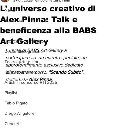
27 ott 2025
Tempo di lettura: 1 min
L' universo creativo di
News
Alex Pinna: Talk e
Recensioni
beneficenza alla BABS
Le visioni di Paolo
Art Gallery
I concerti di Umberto
L'invito di BABS Art Gallery a 
Uscite discografiche
partecipare ad  un evento speciale, un 
Teatro, Arte e Libri
approfondimento esclusivo dedicato 
Concerti e Video
alla mostra in corso, 
"Scendo Subito"
, 
dell’artista 
Alex Pinna.
Artisti in concorso RTI 2025
Playlist
Fabio Pigato
Diego Alligatore
Concerti