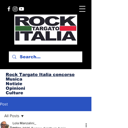
Rock Targato I
talia concorso
Musica
Notizie
Opinioni
Culture
Post
All Posts
Lola Manzalini_
All Posts