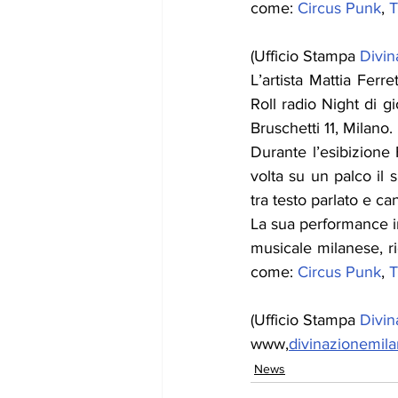
come: 
Circus Punk
, 
T
(Ufficio Stampa 
Divin
L’artista Mattia Ferr
Roll radio Night di g
Bruschetti 11, Milano.
Durante l’esibizione 
volta su un palco il 
tra testo parlato e can
La sua performance in
musicale milanese, ri
come: 
Circus Punk
, 
T
(Ufficio Stampa 
Divin
www,
divinazionemila
News