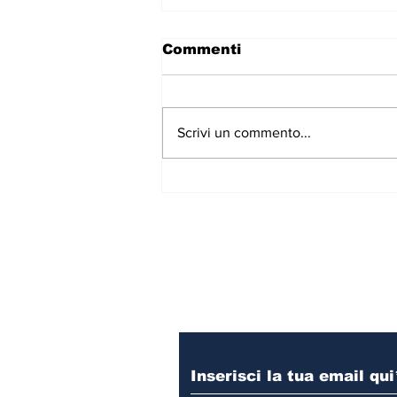
Commenti
Scrivi un commento...
Scaletta Musicale del
programma MUSICA
INDIPENDENTE in onda
su Radio Libertà, 31
luglio 2026 dalle ore
12.00 alle ore 13.00
Iscriviti alla nostr