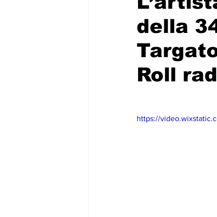
L’artis
della 3
Targato
Roll ra
https://video.wixstat