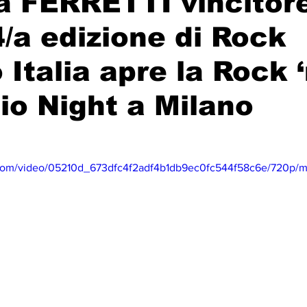
ta FERRETTI vincitor
4/a edizione di Rock
 Italia apre la Rock ‘
dio Night a Milano
ic.com/video/05210d_673dfc4f2adf4b1db9ec0fc544f58c6e/720p/m