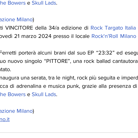
he Bowers
 e 
Skull Lads
.
azione Milano
)
etti VINCITORE della 34/a edizione di 
Rock Targato Italia
iovedì 21 marzo 2024 presso il locale 
Rock'n'Roll Milano
Ferretti porterà alcuni brani dal suo EP “23:32” ed esegu
suo nuovo singolo “PITTORE”, una rock ballad cantautoral
tato.
augura una serata, tra le night, rock più seguita e imperdi
cca di adrenalina e musica punk, grazie alla presenza di
he Bowers
 e 
Skull Lads
.
azione Milano
)
no.it