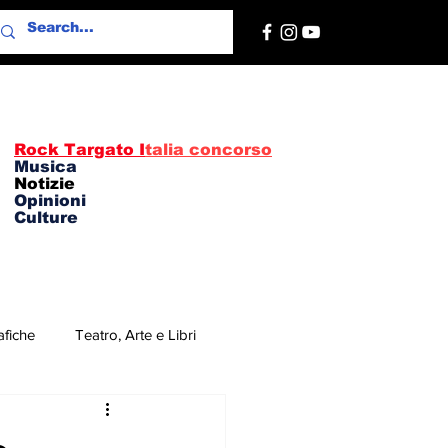
Rock Targato I
talia concorso
Musica
Notizie
Opinioni
Culture
afiche
Teatro, Arte e Libri
re
Concerti