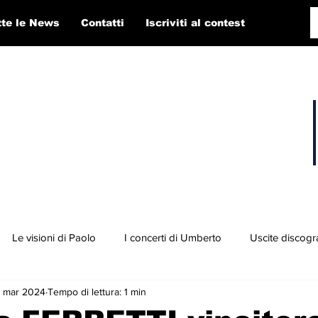
tte le News
Contatti
Iscriviti al contest
Le visioni di Paolo
I concerti di Umberto
Uscite discogr
 mar 2024
Tempo di lettura: 1 min
concorso RTI 2025
Playlist
Fabio Pigato
Diego Alligato