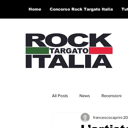
Home
Concorso Rock Targato Italia
Tu
All Posts
News
Recensioni
francescocaprini
20
Concerti e Video
Artisti in 