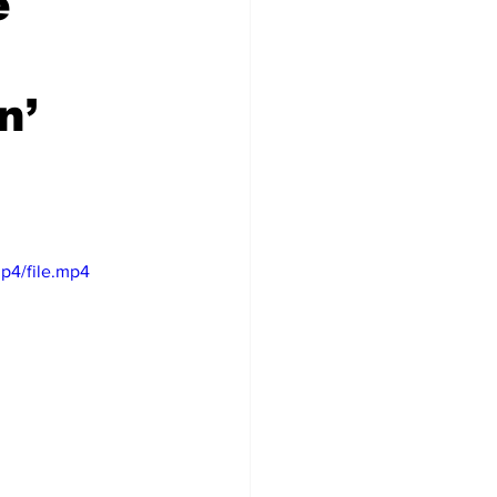
e
n’
p4/file.mp4