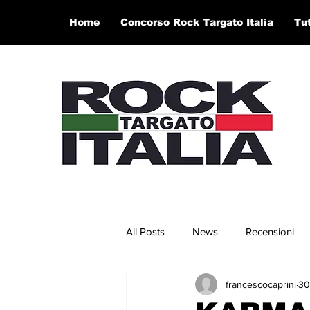
Home
Concorso Rock Targato Italia
Tu
All Posts
News
Recensioni
francescocaprini
30
Concerti e Video
Artisti in 