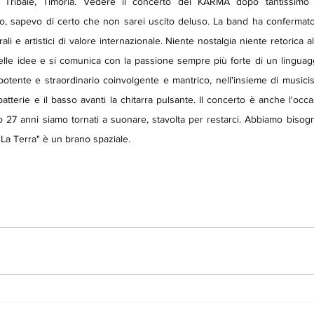
mo Tribale, Timoria. Vedere il concerto dei KARMA dopo tantissim
o, sapevo di certo che non sarei uscito deluso. La band ha confermato,
rali e artistici di valore internazionale. Niente nostalgia niente retorica all
elle idee e si comunica con la passione sempre più forte di un linguaggi
tente e straordinario coinvolgente e mantrico, nell'insieme di musicist
atterie e il basso avanti la chitarra pulsante. Il concerto è anche l'occa
27 anni siamo tornati a suonare, stavolta per restarci. Abbiamo bisogno d
 "La Terra" è un brano spaziale. 