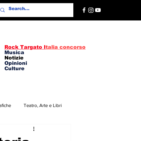
Rock Targato I
talia concorso
Musica
Notizie
Opinioni
Culture
afiche
Teatro, Arte e Libri
re
Concerti