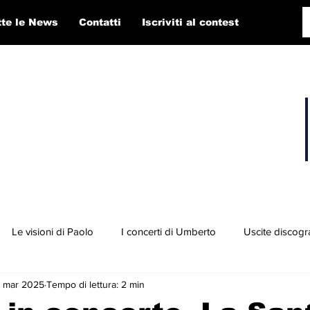
tte le News
Contatti
Iscriviti al contest
Le visioni di Paolo
I concerti di Umberto
Uscite discogr
 mar 2025
Tempo di lettura: 2 min
concorso RTI 2025
Playlist
Fabio Pigato
Diego Alligato