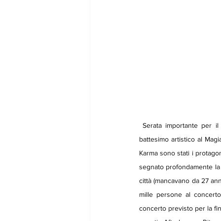
 Serata importante per il ritorno a Milano dei KARMA. Figli prodigi della città meneghina la quale ha visto il loro 
battesimo artistico al Magi
Karma sono stati i protagoni
segnato profondamente la c
città (mancavano da 27 anni
mille persone al concerto 
concerto previsto per la fin