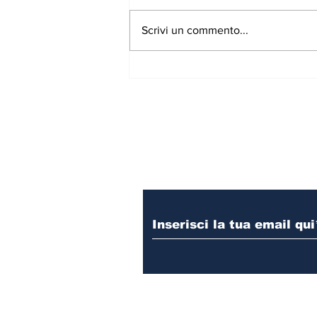
Scrivi un commento...
Gli Space Cows vi
aspettano con il meglio
del rock anni '70, '80 e
'90
Iscriviti alla nostr