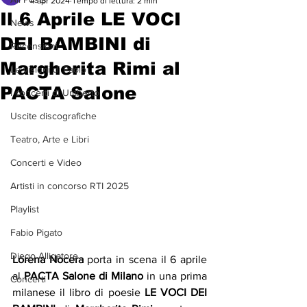
4 apr 2024
Tempo di lettura: 2 min
Il 6 Aprile LE VOCI
News
DEI BAMBINI di
Recensioni
Margherita Rimi al
Le visioni di Paolo
PACTA Salone
I concerti di Umberto
Uscite discografiche
Teatro, Arte e Libri
Concerti e Video
Artisti in concorso RTI 2025
Playlist
Fabio Pigato
Diego Alligatore
Lorena Nocera
 porta in scena il 6 aprile 
al 
PACTA Salone di Milano
 in una prima 
Concerti
milanese il libro di poesie 
LE VOCI DEI 