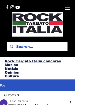
Rock Targato I
talia concorso
Musica
Notizie
Opinioni
Culture
Post
All Posts
Elisa Pezzotta
All Posts