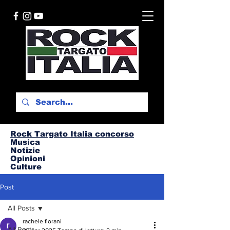
Rock Targato I
talia concorso
Musica
Notizie
Opinioni
Culture
Post
All Posts
rachele fiorani
All Posts