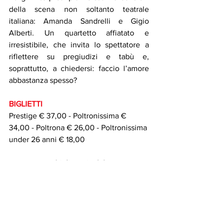
della scena non soltanto teatrale 
italiana: Amanda Sandrelli e Gigio 
Alberti. Un quartetto affiatato e 
irresistibile, che invita lo spettatore a 
riflettere su pregiudizi e tabù e, 
soprattutto, a chiedersi: faccio l’amore 
abbastanza spesso?
BIGLIETTI 
Prestige € 37,00 - Poltronissima € 
34,00 - Poltrona € 26,00 - Poltronissima 
under 26 anni € 18,00
Per acquisto: 
biglietteria del 
Teatroonline
https://www.teatromanzoni.it/acquista-
online/?event=3686108
telefonicamente
 027636901