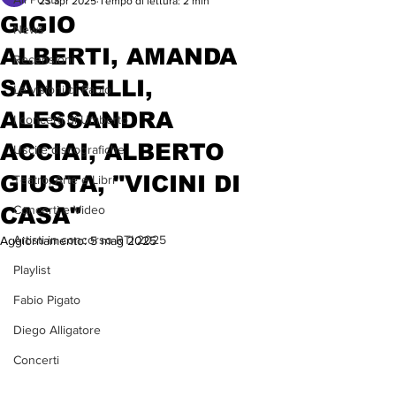
23 apr 2025
Tempo di lettura: 2 min
GIGIO
News
ALBERTI, AMANDA
Recensioni
SANDRELLI,
Le visioni di Paolo
ALESSANDRA
I concerti di Umberto
ACCIAI, ALBERTO
Uscite discografiche
GIUSTA, "VICINI DI
Teatro, Arte e Libri
CASA"
Concerti e Video
Artisti in concorso RTI 2025
Aggiornamento:
5 mag 2025
Playlist
Fabio Pigato
Diego Alligatore
Concerti