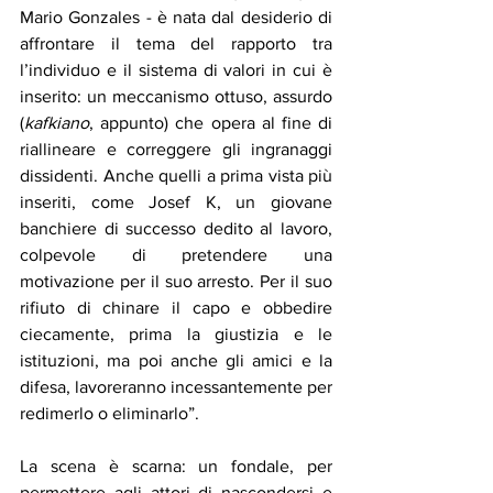
Mario Gonzales - è nata dal desiderio di 
affrontare il tema del rapporto tra 
l’individuo e il sistema di valori in cui è 
inserito: un meccanismo ottuso, assurdo 
(
kafkiano
, appunto) che opera al fine di 
riallineare e correggere gli ingranaggi 
dissidenti. Anche quelli a prima vista più 
inseriti, come Josef K, un giovane 
banchiere di successo dedito al lavoro, 
colpevole di pretendere una 
motivazione per il suo arresto. Per il suo 
rifiuto di chinare il capo e obbedire 
ciecamente, prima la giustizia e le 
istituzioni, ma poi anche gli amici e la 
difesa, lavoreranno incessantemente per 
redimerlo o eliminarlo”.
La scena è scarna: un fondale, per 
permettere agli attori di nascondersi e 