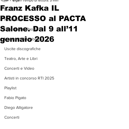
8 gen
Tempo di lettura: 3 min
Franz Kafka IL
News
PROCESSO al PACTA
Recensioni
Salone. Dal 9 all’11
Le visioni di Paolo
gennaio 2026
I concerti di Umberto
Uscite discografiche
Teatro, Arte e Libri
Concerti e Video
Artisti in concorso RTI 2025
Playlist
Fabio Pigato
Diego Alligatore
Concerti