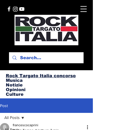
Rock Targato I
talia concorso
Musica
Notizie
Opinioni
Culture
Post
All Posts
francescocaprini
All Posts