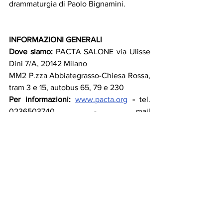
drammaturgia di Paolo Bignamini.
INFORMAZIONI GENERALI
Dove siamo:
 PACTA SALONE via Ulisse 
Dini 7/A, 20142 Milano
MM2 P.zza Abbiategrasso-Chiesa Rossa, 
tram 3 e 15, autobus 65, 79 e 230
Per informazioni: 
www.pacta.org
 -
 tel. 
0236503740 - mail 
biglietteria@pacta.org
 - 
promozione@pacta.org
 - 
ufficioscuole@
pacta.org
Orari spettacoli:
ven ore 20.45, sab ore 19.30, dom ore 
17.30 - VERIFICARE SUL SITO GLI 
ORARI
Orari biglietteria:
 via Ulisse Dini 7/A, 
20142 Milano