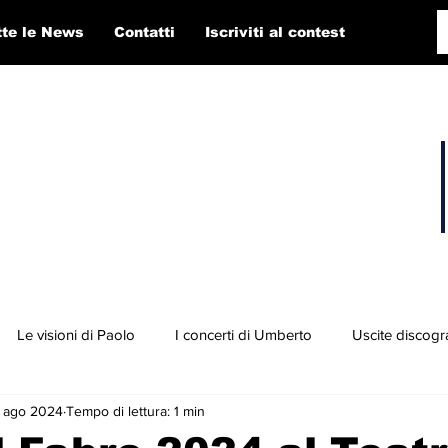
tte le News
Contatti
Iscriviti al contest
Le visioni di Paolo
I concerti di Umberto
Uscite discogr
 ago 2024
Tempo di lettura: 1 min
concorso RTI 2025
Playlist
Fabio Pigato
Diego Alligato