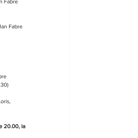
an Fabre
 Jan Fabre
bre
.30)
oris,
e 20.00, la 