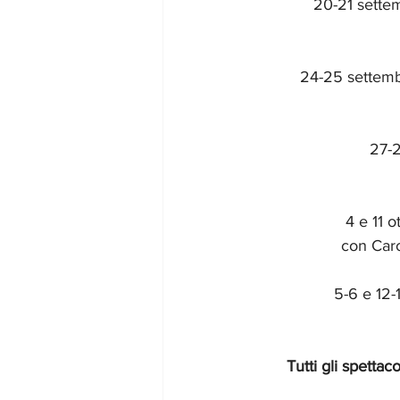
20-21 sette
24-25 settemb
27-2
4 e 11 
con Caro
5-6 e 12-
Tutti gli spettac