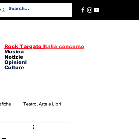
Rock Targato I
talia concorso
Musica
Notizie
Opinioni
Culture
afiche
Teatro, Arte e Libri
re
Concerti