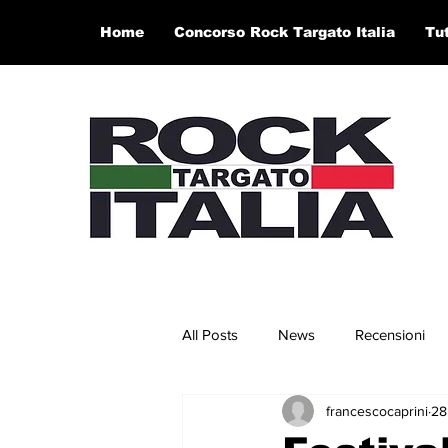
Home
Concorso Rock Targato Italia
Tu
All Posts
News
Recensioni
francescocaprini
28
Concerti e Video
Artisti in 