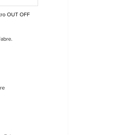
eatro OUT OFF 
Fabre. 
bre