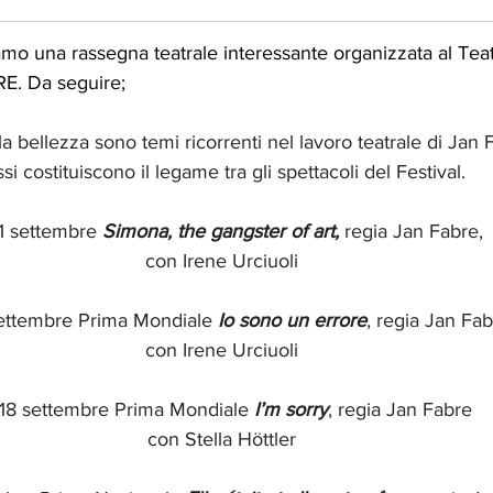
iamo una rassegna teatrale interessante organizzata al T
E. Da seguire;
a bellezza sono temi ricorrenti nel lavoro teatrale di Jan 
si costituiscono il legame tra gli spettacoli del Festival.
11 settembre 
Simona, the gangster of art, 
regia Jan Fabre,
con Irene Urciuoli 
settembre Prima Mondiale 
Io sono un errore
, regia Jan Fa
con Irene Urciuoli 
-18 settembre Prima Mondiale 
I’m sorry
, regia Jan Fabre
con Stella Höttler 