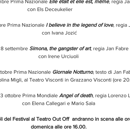
mbre Prima Nazionale 
Elle était et elle est, même
, regia J
con Els Deceukelier             
re Prima Nazionale
 I believe in the legend of love
, regia
con Ivana Jozić
8 settembre 
Simona, the gangster of art
, regia Jan Fabre
con Irene Urciuoli 
ottobre Prima Nazionale 
Giornale Notturno
, testo di Jan Fa
lina Migli, al Teatro Visconti in Grazzano Visconti (ore 20
13 ottobre Prima Mondiale 
Angel of death
, regia Lorenzo L
con Elena Callegari e Mario Sala 
oli del Festival al Teatro Out Off  andranno in scena alle or
domenica alle ore 16.00. 