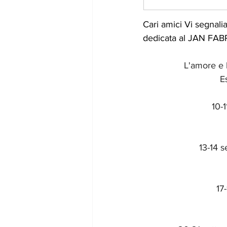
Cari amici Vi segnal
dedicata al JAN FABR
L'amore e l
Es
10-
13-14 
17