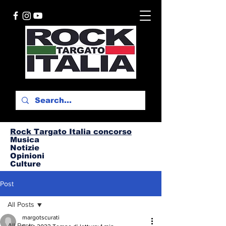
Rock Targato I
talia concorso
Musica
Notizie
Opinioni
Culture
Post
All Posts
margotscurati
All Posts