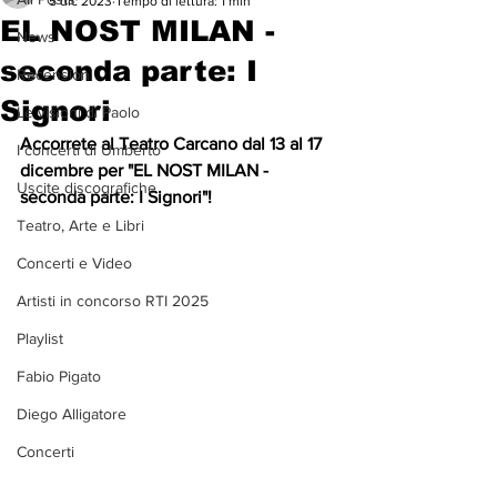
5 dic 2023
Tempo di lettura: 1 min
EL NOST MILAN -
News
seconda parte: I
Recensioni
Signori
Le visioni di Paolo
Accorrete al Teatro Carcano dal 13 al 17 
I concerti di Umberto
dicembre per "EL NOST MILAN - 
Uscite discografiche
seconda parte: I Signori"!
Teatro, Arte e Libri
Concerti e Video
Artisti in concorso RTI 2025
Playlist
Fabio Pigato
Diego Alligatore
Concerti