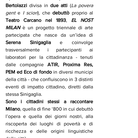
Bertolazzi
 divisa in 
due atti
 (
La povera 
gent
 e 
I sciori
), che 
debuttò
 proprio al 
Teatro Carcano nel 1893
, 
EL NOST 
MILAN
 è un progetto triennale di arte 
partecipata che nasce da un’idea di 
Serena Sinigaglia
 e coinvolge 
trasversalmente i partecipanti ai 
laboratori per la cittadinanza - tenuti 
dalle compagnie 
ATIR, Proxima Res, 
PEM ed Eco di fondo
 in diversi municipi 
della città - che confluiscono in 3 distinti 
eventi di impatto cittadino, diretti dalla 
stessa Sinigaglia.
Sono i cittadini stessi a raccontare 
Milano
, quella di fine ‘800 in cui debuttò 
l’opera e quella dei giorni nostri, alla 
riscoperta dei luoghi di povertà e di 
ricchezza e delle origini linguistiche 