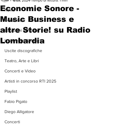
6 dic 2024
Tempo di lettura: 1 min
Economie Sonore -
News
Music Business e
Recensioni
altre Storie! su Radio
Le visioni di Paolo
Lombardia
I concerti di Umberto
Uscite discografiche
Teatro, Arte e Libri
Concerti e Video
Artisti in concorso RTI 2025
Playlist
Fabio Pigato
Diego Alligatore
Concerti