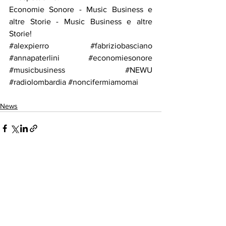
Economie Sonore - Music Business e 
altre Storie
 - Music Business e altre 
Storie!
#alexpierro
#fabriziobasciano
#annapaterlini
#economiesonore
#musicbusiness
#NEWU
#radiolombardia
#noncifermiamomai
News
Mostra tutti
Post recenti