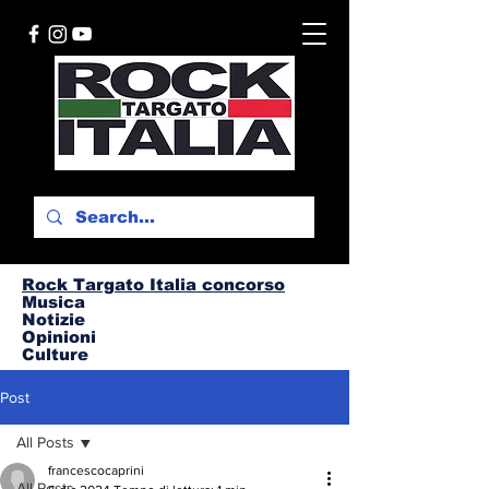
Rock Targato I
talia concorso
Musica
Notizie
Opinioni
Culture
Post
All Posts
francescocaprini
All Posts