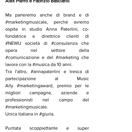
Alex Pierro
 e 
Fabrizio Basciano
.
Ma parleremo anche di brand e di 
#marketingmusicale
, perché avremo 
ospite in studio 
Anna Paterlini
, co-
fondatrice e direttrice clienti di 
#NEWU
 società di 
#consulenza
 che 
opera nel settore della 
#comunicazione
 e del 
#marketing
 che 
lavora con la 
#musica
 da 10 anni.
Tra l'altro, 
#annapaterlini
 e tresca di 
partecipazione al 
Music 
Ally
#marketingaward
, premio per le 
migliori campagne, aziende e 
professionisti nel campo del 
#marketingmusicale
.
Unica italiana in 
#giuria
.
Puntata scoppiettante e super 