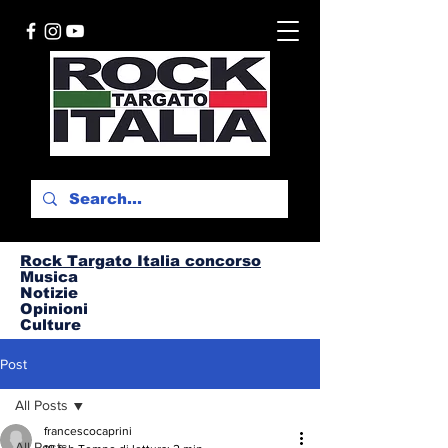
Rock Targato I
talia concorso
Musica
Notizie
Opinioni
Culture
Post
All Posts
francescocaprini
All Posts