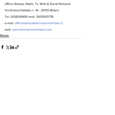
Ufficio Stampa, Radio, Tv, Web & Social Network
Via Andrea Palladio n. 16 - 20135 Milano
Tel. 0258310655 mob. 3925970778
e-mail: 
ufficiostampa@divinazionemilano.it
web: 
www.divinazionemilano.com
News
Mostra tutti
Post recenti