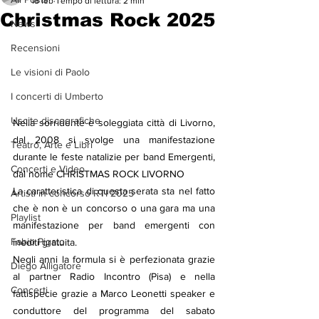
18 feb
Tempo di lettura: 2 min
Christmas Rock 2025
News
Recensioni
Le visioni di Paolo
I concerti di Umberto
Uscite discografiche
Nella sorridente e soleggiata città di Livorno, 
dal 2008 si svolge una manifestazione 
Teatro, Arte e Libri
durante le feste natalizie per band Emergenti, 
Concerti e Video
dal nome CHRISTMAS ROCK LIVORNO
La caratteristica di questa serata sta nel fatto 
Artisti in concorso RTI 2025
che è non è un concorso o una gara ma una 
Playlist
manifestazione per band emergenti con 
Fabio Pigato
inediti gratuita.
Negli anni la formula si è perfezionata grazie 
Diego Alligatore
al partner Radio Incontro (Pisa) e nella 
Concerti
fattispecie grazie a Marco Leonetti speaker e 
conduttore del programma del sabato 