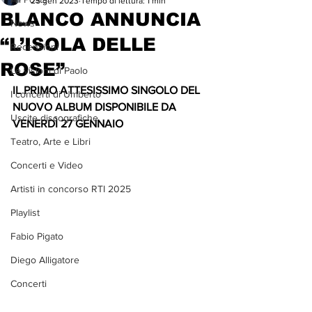
25 gen 2023
Tempo di lettura: 1 min
BLANCO ANNUNCIA
News
“L’ISOLA DELLE
Recensioni
ROSE”
Le visioni di Paolo
IL PRIMO ATTESISSIMO SINGOLO DEL 
I concerti di Umberto
NUOVO ALBUM DISPONIBILE DA 
Uscite discografiche
VENERDÌ 27 GENNAIO
Teatro, Arte e Libri
Concerti e Video
Artisti in concorso RTI 2025
Playlist
Fabio Pigato
Diego Alligatore
Concerti