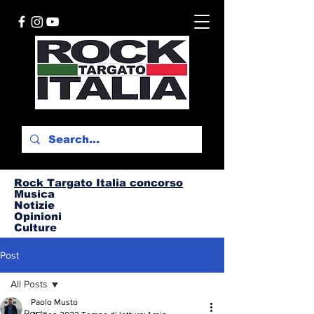
Rock Targato I
talia concorso
Musica
Notizie
Opinioni
Culture
Post
All Posts
Paolo Musto
All Posts