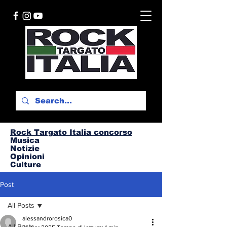
Rock Targato I
talia concorso
Musica
Notizie
Opinioni
Culture
Post
All Posts
alessandrorosica0
All Posts