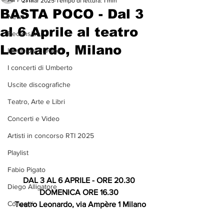
21 mar 2025
Tempo di lettura: 1 min
BASTA POCO - Dal 3
News
al 6 Aprile al teatro
Recensioni
Leonardo, Milano
Le visioni di Paolo
I concerti di Umberto
Uscite discografiche
Teatro, Arte e Libri
Concerti e Video
Artisti in concorso RTI 2025
Playlist
Fabio Pigato
DAL 3 AL 6 APRILE - ORE 20.30 
Diego Alligatore
DOMENICA ORE 16.30
Concerti
Teatro Leonardo, via Ampère 1 Milano