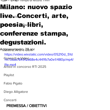
27 apr
Tempo di lettura: 1 min
Milano: nuovo spazio
News
live. Concerti, arte,
Recensioni
poesia, libri,
Le visioni di Paolo
conferenze stampa,
I concerti di Umberto
degustazioni.
Uscite discografiche
Aggiornamento:
28 apr
Teatro, Arte e Libri
https://video.wixstatic.com/video/05210d_51d
Concerti e Video
7e73aaa784912a68e4c441fb7a0e1/480p/mp4/
file.mp4
Artisti in concorso RTI 2025
Playlist
Fabio Pigato
Diego Alligatore
Concerti
  PREMESSA / OBIETTIVI