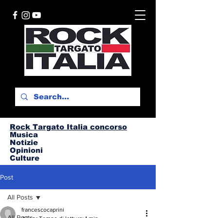
Rock Targato I
talia concorso
Musica
Notizie
Opinioni
Culture
Post
All Posts
francescocaprini
All Posts