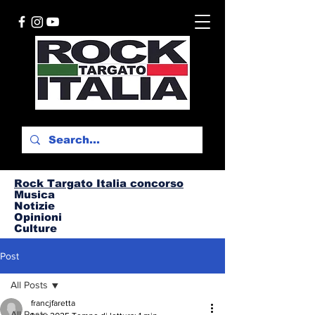
Rock Targato I
talia concorso
Musica
Notizie
Opinioni
Culture
Post
All Posts
francjfaretta
All Posts