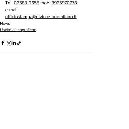
Tel. 
0258310655
 mob. 
3925970778
e-mail: 
ufficiostampa@divinazionemilano.it
News
Uscite discografiche
Mostra tutti
Post recenti