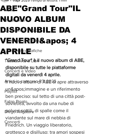
1 apr 2025
Tempo di lettura: 1 min
ABE"Grand Tour"IL
News
NUOVO ALBUM
Recensioni
DISPONIBILE DA
Le visioni di Paolo
VENERDI&apos; 4
I concerti di Umberto
APRILE
Uscite discografiche
“Grand Tour" è il nuovo album di ABE, 
Teatro, Arte e Libri
disponibile su tutte le piattaforme 
Concerti e Video
digitali da venerdì 4 aprile.
Artisti in concorso RTI 2025
Il nuovo album di ABE si apre attraverso 
un&apos;immagine e un riferimento 
Playlist
ben preciso: sul tetto di una città post-
Fabio Pigato
sovietica, avvolto da una nube di 
polveri sottili, di spalle come il 
Diego Alligatore
viandante sul mare di nebbia di 
Concerti
Friedrich. Un viaggio liberatorio, 
grottesco e disilluso: tra amori sospesi 