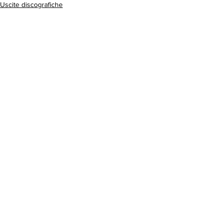
Uscite discografiche
Mostra tutti
Post recenti