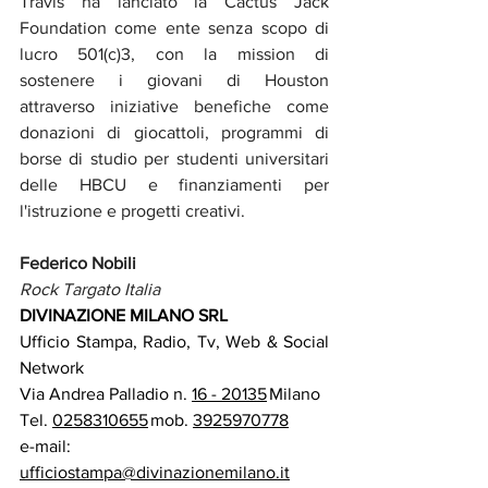
Travis ha lanciato la Cactus Jack 
Foundation come ente senza scopo di 
lucro 501(c)3, con la mission di 
sostenere i giovani di Houston 
attraverso iniziative benefiche come 
donazioni di giocattoli, programmi di 
borse di studio per studenti universitari 
delle HBCU e finanziamenti per 
l'istruzione e progetti creativi.
Federico Nobili
Rock Targato Italia
DIVINAZIONE MILANO SRL
Ufficio Stampa, Radio, Tv, Web & Social 
Network   
Via Andrea Palladio n. 
16 - 20135
 Milano   
Tel. 
0258310655
 mob. 
3925970778
e-mail: 
ufficiostampa@divinazionemilano.it