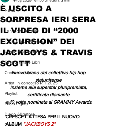
9 lug 2025
Tempo di lettura: 2 min
È USCITO A
News
SORPRESA IERI SERA
Recensioni
IL VIDEO DI “2000
Le visioni di Paolo
EXCURSION” DEI
I concerti di Umberto
JACKBOYS & TRAVIS
Uscite discografiche
SCOTT
Teatro, Arte e Libri
Concerti e Video
Nuovo brano del collettivo hip hop 
statunitense 
Artisti in concorso RTI 2025
insieme alla superstar pluripremiata, 
Playlist
certificata diamante 
e 10 volte nominata ai GRAMMY Awards.
Fabio Pigato
Diego Alligatore
CRESCE L’ATTESA PER IL NUOVO 
ALBUM 
“JACKBOYS 2”
Concerti