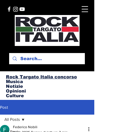
Rock Targato I
talia concorso
Musica
Notizie
Opinioni
Culture
Post
All Posts
Federico Nobili
All Posts