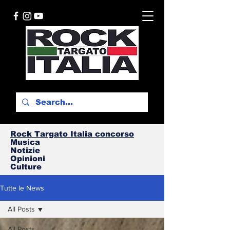
Rock Targato I
talia concorso
Musica
Notizie
Opinioni
Culture
Tutte le News
All Posts
All Posts