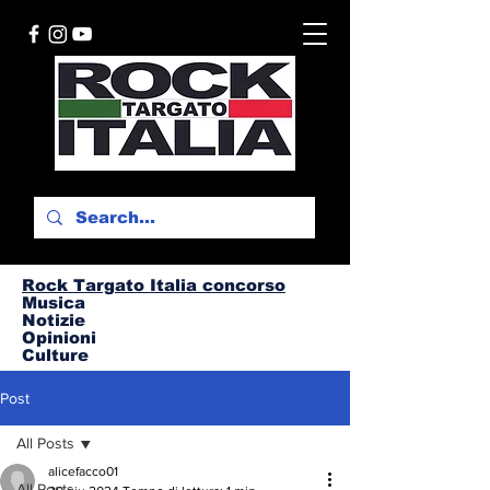
Rock Targato I
talia concorso
Musica
Notizie
Opinioni
Culture
Post
All Posts
alicefacco01
All Posts