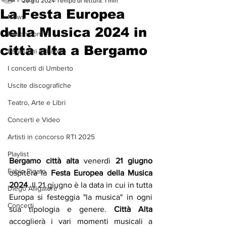
20 giu 2024
Tempo di lettura: 1 min
La Festa Europea
News
della Musica 2024 in
Recensioni
città alta a Bergamo
Le visioni di Paolo
I concerti di Umberto
Uscite discografiche
Teatro, Arte e Libri
Concerti e Video
Artisti in concorso RTI 2025
Playlist
Bergamo città alta 
venerdì
 21 giugno
Fabio Pigato
ospiterà la 
Festa Europea della Musica 
2024
. Il 21 giugno è la data in cui in tutta 
Diego Alligatore
Europa si festeggia "la musica" in ogni 
Concerti
sua tipologia e genere.
Città Alta
accoglierà i vari momenti musicali a 