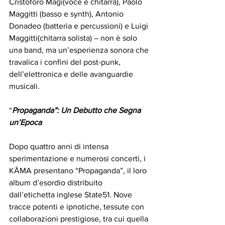
Cristoforo Magi(voce e chitarra), Paolo 
Maggitti (basso e synth), Antonio 
Donadeo (batteria e percussioni) e Luigi 
Maggitti(chitarra solista) – non è solo 
una band, ma un’esperienza sonora che 
travalica i confini del post-punk, 
dell’elettronica e delle avanguardie 
musicali.  
“
Propaganda”: Un Debutto che Segna 
un’Epoca
Dopo quattro anni di intensa 
sperimentazione e numerosi concerti, i 
KĀMA presentano “Propaganda”, il loro 
album d’esordio distribuito 
dall’etichetta inglese State51. Nove 
tracce potenti e ipnotiche, tessute con 
collaborazioni prestigiose, tra cui quella 