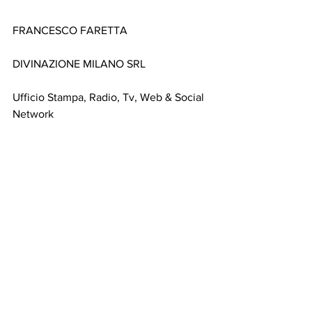
FRANCESCO FARETTA
DIVINAZIONE MILANO SRL
Ufficio Stampa, Radio, Tv, Web & Social 
Network
Via Andrea Palladio n. 
16 - 20135
 Milano
Tel. 
0258310655
 mob. 
3925970778
e-mail: 
ufficiostampa@divinazionemilano.it
milano
musica
rock