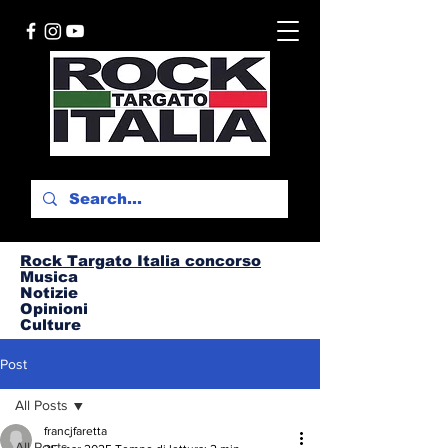
Rock Targato I
talia concorso
Musica
Notizie
Opinioni
Culture
Post
All Posts
francjfaretta
All Posts