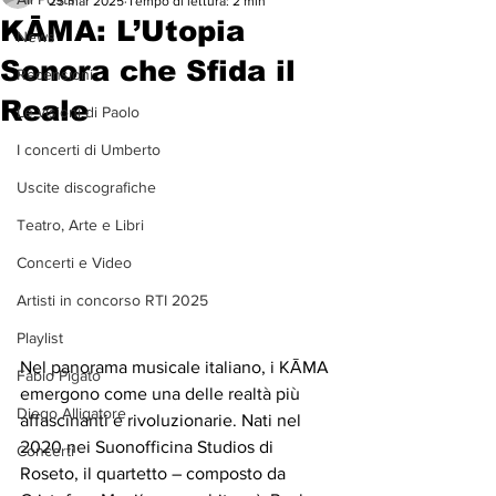
25 mar 2025
Tempo di lettura: 2 min
KĀMA: L’Utopia
News
Sonora che Sfida il
Recensioni
Reale
Le visioni di Paolo
I concerti di Umberto
Uscite discografiche
Teatro, Arte e Libri
Concerti e Video
Artisti in concorso RTI 2025
Playlist
Nel panorama musicale italiano, i KĀMA 
Fabio Pigato
emergono come una delle realtà più 
Diego Alligatore
affascinanti e rivoluzionarie. Nati nel 
2020 nei Suonofficina Studios di 
Concerti
Roseto, il quartetto – composto da 