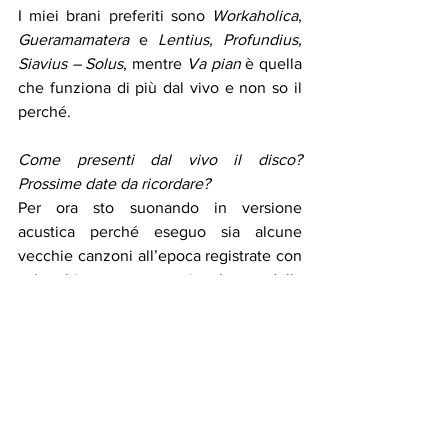
I miei brani preferiti sono 
Workaholica
, 
Gueramamatera
 e 
Lentius, Profundius, 
Siavius – Solus
,
 mentre 
Va pian 
è quella 
che funziona di più dal vivo e non so il 
perché.
Come presenti dal vivo il disco? 
Prossime date da ricordare?
Per ora sto suonando in versione 
acustica perché eseguo sia alcune 
vecchie canzoni all’epoca registrate con 
solo chitarra e voce sia alcune della 
colonna sonora così come presenti nel 
film.
Le date sono in continua “evoluzione” e 
per rimanere aggiornati consiglio di 
consultare il sito 
www.krano.it
Ringrazio Krano per la disponibilità e 