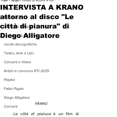
12 gen
Tempo di lettura: 4 min
INTERVISTA A KRANO
News
attorno al disco "Le
Recensioni
città di pianura" di
Le visioni di Paolo
Diego Alligatore
I concerti di Umberto
Uscite discografiche
Teatro, Arte e Libri
Concerti e Video
Artisti in concorso RTI 2025
Playlist
Fabio Pigato
Diego Alligatore
KRANO 
Concerti
   Le città di pianura
 è un film di 