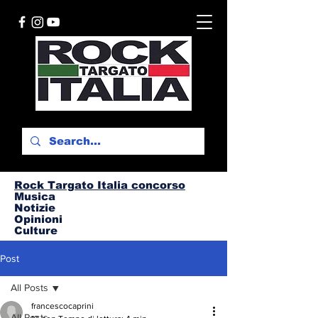
Rock Targato I
talia concorso
Musica
Notizie
Opinioni
Culture
Post
All Posts
francescocaprini
All Posts