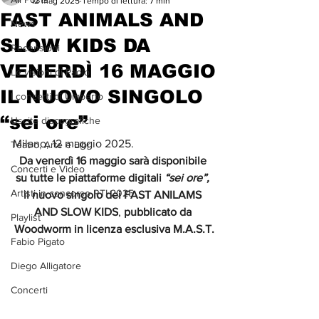
12 mag 2025
Tempo di lettura: 7 min
FAST ANIMALS AND
News
SLOW KIDS DA
Recensioni
VENERDÌ 16 MAGGIO
Le visioni di Paolo
IL NUOVO SINGOLO
I concerti di Umberto
“sei ore”
Uscite discografiche
Milano, 12 maggio 2025. 
Teatro, Arte e Libri
Da venerdì 16 maggio sarà disponibile 
Concerti e Video
su tutte le piattaforme digitali 
“sei ore”,
Artisti in concorso RTI 2025
il nuovo singolo dei FAST ANILAMS 
AND SLOW KIDS
, 
pubblicato da 
Playlist
Woodworm in licenza esclusiva M.A.S.T.
Fabio Pigato
Diego Alligatore
Concerti