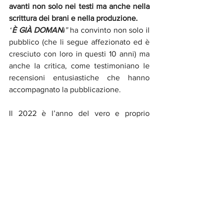
avanti non solo nei testi ma anche nella 
scrittura dei brani e nella produzione.
“
È GIÀ DOMANI
” 
ha convinto non solo il 
pubblico (che li segue affezionato ed è 
cresciuto con loro in questi 10 anni) ma 
anche la critica, come testimoniano le 
recensioni entusiastiche che hanno 
accompagnato la pubblicazione.
Il
 2022 è l’anno del vero e proprio 
ritorno sul palco, senza limitazioni 
legate al Covid e con il pubblico che 
può finalmente saltare e urlare 
sottopalco.
L’occasione è importante e va 
festeggiata con un nuovo brano inedito 
dal titolo “
VITA SPERDUTA
”, presentato 
live durante la tranche primaverile del 
“È 
GIÀ DOMANI TOUR”
 (
concerti sold out 