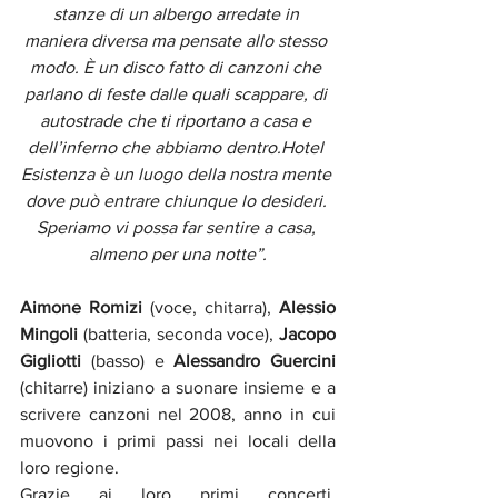
stanze di un albergo arredate in 
maniera diversa ma pensate allo stesso 
modo. È un disco fatto di canzoni che 
parlano di feste dalle quali scappare, di 
autostrade che ti riportano a casa e 
dell’inferno che abbiamo dentro.Hotel 
Esistenza è un luogo della nostra mente 
dove può entrare chiunque lo desideri. 
Speriamo vi possa far sentire a casa, 
almeno per una notte”.
Aimone Romizi
 (voce, chitarra), 
Alessio 
Mingoli
 (batteria, seconda voce), 
Jacopo 
Gigliotti
 (basso) e 
Alessandro Guercini
(chitarre) iniziano a suonare insieme e a 
scrivere canzoni nel 2008, anno in cui 
muovono i primi passi nei locali della 
loro regione.
Grazie ai loro primi concerti, 