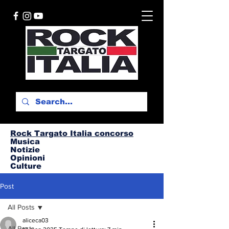
Rock Targato I
talia concorso
Musica
Notizie
Opinioni
Culture
Post
All Posts
aliceca03
All Posts