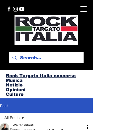
Rock Targato I
talia concorso
Musica
Notizie
Opinioni
Culture
Post
All Posts
Walter Viberti
All Posts