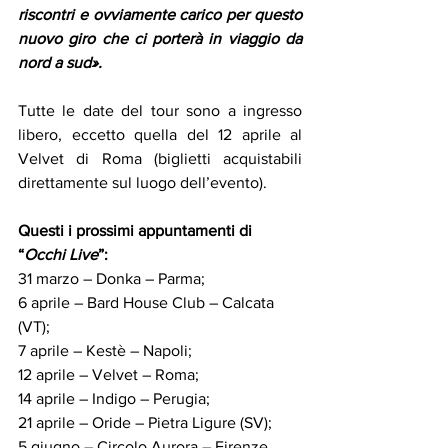
riscontri e ovviamente carico per questo 
nuovo giro che ci porterà in viaggio da 
nord a sud».
Tutte le date del tour sono a ingresso 
libero, eccetto quella del 12 aprile al 
Velvet di Roma (biglietti acquistabili 
direttamente sul luogo dell’evento).
Questi i prossimi appuntamenti di 
“
Occhi Live
”:
31 marzo – Donka – Parma;
6 aprile – Bard House Club – Calcata 
(VT);
7 aprile – Kestè – Napoli;
12 aprile – Velvet – Roma;
14 aprile – Indigo – Perugia;
21 aprile – Oride – Pietra Ligure (SV);
5 giugno – Circolo Aurora – Firenze.