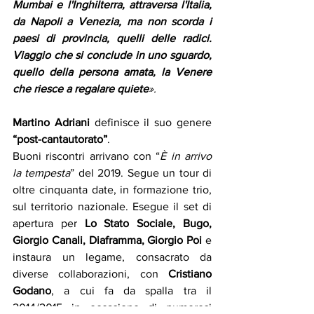
Mumbai e l'Inghilterra, attraversa l'Italia, 
da Napoli a Venezia, ma non scorda i 
paesi di provincia, quelli delle radici. 
Viaggio che si conclude in uno sguardo, 
quello della persona amata, la Venere 
che riesce a regalare quiete
».
Martino Adriani
 definisce il suo genere 
“post-cantautorato”
.
Buoni riscontri arrivano con “
È in arrivo 
la tempesta
” del 2019. Segue un tour di 
oltre cinquanta date, in formazione trio, 
sul territorio nazionale. Esegue il set di 
apertura per 
Lo Stato Sociale, Bugo, 
Giorgio Canali, Diaframma, Giorgio Poi
 e 
instaura un legame, consacrato da 
diverse collaborazioni, con 
Cristiano 
Godano
, a cui fa da spalla tra il 
2014/2015 in occasione di numerosi 