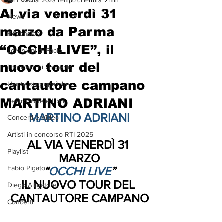
29 mar 2023
Tempo di lettura: 2 min
Al via venerdì 31
News
marzo da Parma
Recensioni
“OCCHI LIVE”, il
Le visioni di Paolo
nuovo tour del
I concerti di Umberto
cantautore campano
Uscite discografiche
MARTINO ADRIANI
Teatro, Arte e Libri
MARTINO ADRIANI
Concerti e Video
Artisti in concorso RTI 2025
AL VIA VENERDÌ 31 
Playlist
MARZO
Fabio Pigato
“
OCCHI LIVE
”
IL NUOVO TOUR DEL 
Diego Alligatore
CANTAUTORE CAMPANO
Concerti