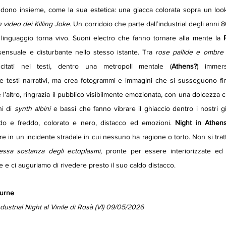
dono insieme, come la sua estetica: una giacca colorata sopra un look 
 video dei Killing Joke.
 Un corridoio che parte dall’industrial degli anni 8
 linguaggio torna vivo. Suoni electro che fanno tornare alla mente la 
ensuale e disturbante nello stesso istante. Tra 
rose pallide e ombre 
 citati nei testi, dentro una metropoli mentale (
Athens?
) immers
e testi narrativi, ma crea fotogrammi e immagini che si susseguono fin
l’altro, ringrazia il pubblico visibilmente emozionata, con una dolcezza ch
i di 
synth albini
 e bassi che fanno vibrare il ghiaccio dentro i nostri g
do e freddo, colorato e nero, distacco ed emozioni. 
Night in Athen
are in un incidente stradale in cui nessuno ha ragione o torto. Non si trat
tessa sostanza degli ectoplasmi,
 pronte per essere interiorizzate ed 
e e ci auguriamo di rivedere presto il suo caldo distacco.
turne
dustrial Night al Vinile di Rosà (VI) 09/05/2026