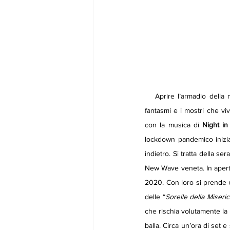
   Aprire l’armadio della nonna e trovarci dentro un passaggio segreto che porta in un locale sotterraneo, dove i 
fantasmi e i mostri che vi
con la musica di 
Night in
lockdown pandemico inizi
indietro. Si tratta della se
New Wave veneta. In apert
2020. Con loro si prende 
delle “
Sorelle della Miseric
che rischia volutamente la 
balla. Circa un’ora di set e