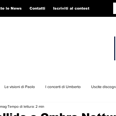
tte le News
Contatti
Iscriviti al contest
Le visioni di Paolo
I concerti di Umberto
Uscite discogr
 mag
Tempo di lettura: 2 min
concorso RTI 2025
Playlist
Fabio Pigato
Diego Alligato