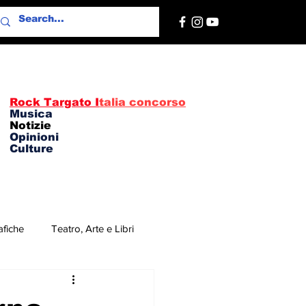
Rock Targato I
talia concorso
Musica
Notizie
Opinioni
Culture
afiche
Teatro, Arte e Libri
re
Concerti