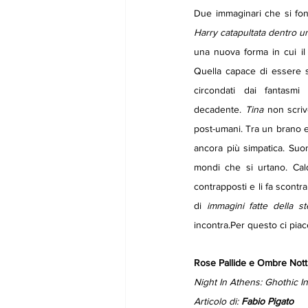
Due immaginari che si fon
Harry catapultata dentro un
una nuova forma in cui il
Quella capace di essere s
circondati dai fantasmi
decadente.
 Tina
 non scriv
post-umani. Tra un brano e 
ancora più simpatica. Suon
mondi che si urtano. Cal
contrapposti e li fa scontr
di 
immagini fatte della s
incontra.Per questo ci piac
Rose Pallide e Ombre Not
Night In Athens: Ghothic In
Articolo di: 
Fabio Pigato