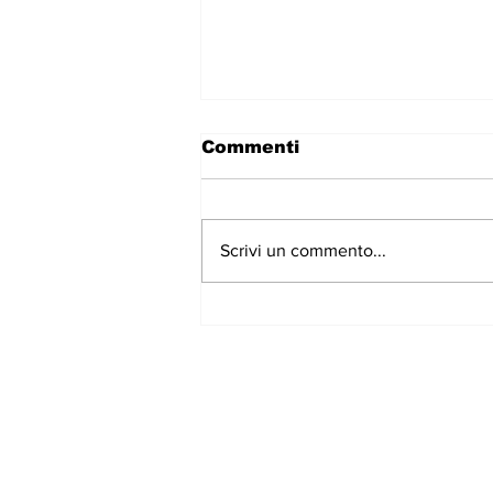
Commenti
Scrivi un commento...
The Bobby Lees - New
Self - I miei fratellini
hanno scoperto il Rock
and Roll. di Fabio Pigato
Iscriviti alla nostr