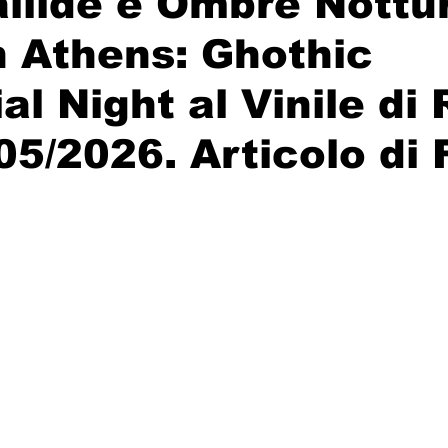
llide e Ombre Nottu
n Athens: Ghothic
al Night al Vinile di
/05/2026. Articolo di 