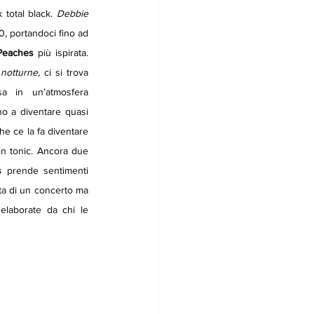
total black. 
Debbie 
0, portandoci fino ad 
Peaches
 più ispirata. 
notturne,
 ci si trova 
a in un’atmosfera 
o a diventare quasi 
e ce la fa diventare 
in tonic. Ancora due 
s 
prende sentimenti 
ta di un concerto ma 
elaborate da chi le 