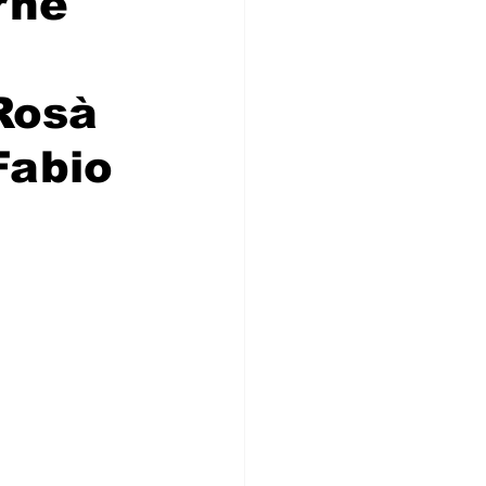
rne
 Rosà
Fabio