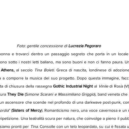
Foto: gentile concessione di 
Lucrezia Pegoraro
vono sotto i nostri letti ballano, ma sono buoni e non ci fanno paura. 
 Athens,
 al secolo 
Tina Boleti.
 Greca di nascita, londinese di adozione
a a comporre la musica del suo progetto. Dopo questa immagine, facci
rata di chiusura della rassegna 
Gothic Industrial Night
 al 
Vinile 
di Rosà (VI)
ura 
They Die 
(S
imone Scarani e Massimiliano Griggio
), band veneta che 
un ascensore che scende nel profondo di una darkwave post-punk, come 
ordia
” (
Sisters of Mercy
). Romanticismo nero, una voce cavernosa e un 
ripetizione. Una teatralità scura per natura, che coinvolge a pieno il pubb
 siamo pronti per 
Tina.
 Consolle con un telo leopardato, su cui è fissata u