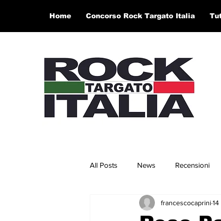
Home
Concorso Rock Targato Italia
Tu
All Posts
News
Recensioni
francescocaprini
14
Concerti e Video
Artisti in 