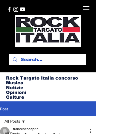
Rock Targato I
talia concorso
Musica
Notizie
Opinioni
Culture
Post
All Posts
francescocaprini
All Posts