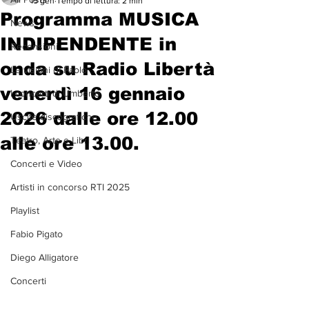
15 gen
Tempo di lettura: 2 min
Programma MUSICA
News
INDIPENDENTE in
Recensioni
onda su Radio Libertà
Le visioni di Paolo
venerdì 16 gennaio
I concerti di Umberto
2026 dalle ore 12.00
Uscite discografiche
alle ore 13.00.
Teatro, Arte e Libri
Concerti e Video
Artisti in concorso RTI 2025
Playlist
Fabio Pigato
Diego Alligatore
Concerti