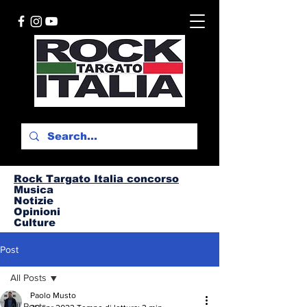
Rock Targato I
talia concorso
Musica
Notizie
Opinioni
Culture
Post
All Posts
Paolo Musto
All Posts