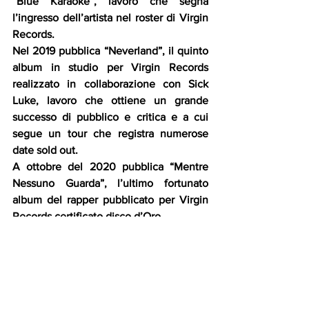
“Blue Karaoke”, lavoro che segna 
l’ingresso dell’artista nel roster di Virgin 
Records. 
Nel 2019 pubblica “Neverland”, il quinto 
album in studio per Virgin Records 
realizzato in collaborazione con Sick 
Luke, lavoro che ottiene un grande 
successo di pubblico e critica e a cui 
segue un tour che registra numerose 
date sold out.
A ottobre del 2020 pubblica “Mentre 
Nessuno Guarda”, l’ultimo fortunato 
album del rapper pubblicato per Virgin 
Records certificato disco d’Oro.
Il 25 dicembre dello stesso anno l’artista 
si è esibito in diretta streaming presso 
una location d’eccezione, il rifugio Salei 
immerso nelle Dolomiti a 2250 metri di 
altitudine.