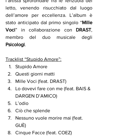
l’artista sprofondare fra le lenzuola del 
letto, venendo risucchiato dal luogo 
dell’amore per eccellenza. L’album è 
stato anticipato dal primo singolo “
Mille 
Voci
” in collaborazione con 
DRAST
, 
membro del duo musicale degli 
Psicologi
.
Tracklist “Stupido Amore”:
Stupido Amore
Questi giorni matti
Mille Voci (feat. DRAST)
Lo dovevi fare con me (feat. BAIS & 
DARGEN D’AMICO)
L’odio
Ciò che splende
Nessuno vuole morire mai (feat. 
GUÈ)
Cinque Facce (feat. COEZ)