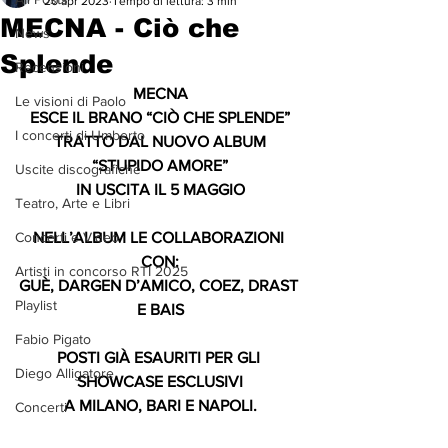
20 apr 2023
Tempo di lettura: 3 min
MECNA - Ciò che
News
Splende
Recensioni
MECNA
Le visioni di Paolo
ESCE IL BRANO “CIÒ CHE SPLENDE”
I concerti di Umberto
TRATTO DAL NUOVO ALBUM
“STUPIDO AMORE”
Uscite discografiche
IN USCITA IL 5 MAGGIO
Teatro, Arte e Libri
Concerti e Video
NELL’ALBUM LE COLLABORAZIONI 
CON:
Artisti in concorso RTI 2025
GUÈ, DARGEN D’AMICO, COEZ, DRAST 
Playlist
E BAIS
Fabio Pigato
POSTI GIÀ ESAURITI PER GLI 
Diego Alligatore
SHOWCASE ESCLUSIVI
A MILANO, BARI E NAPOLI.
Concerti