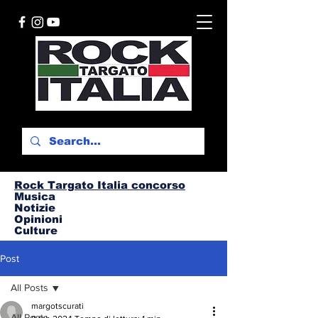
Rock Targato I
talia concorso
Musica
Notizie
Opinioni
Culture
Post
All Posts
margotscurati
All Posts