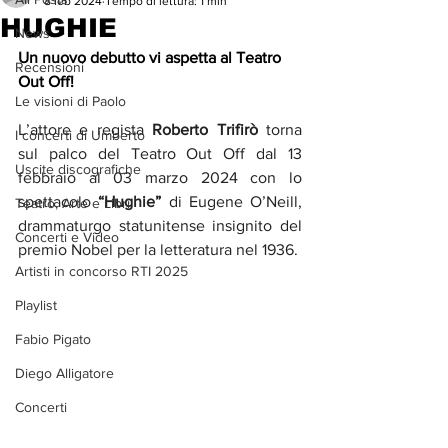
8 feb 2024
Tempo di lettura: 1 min
HUGHIE
News
Un nuovo debutto vi aspetta al Teatro 
Recensioni
Out Off! 
Le visioni di Paolo
L’attore e regista 
Roberto Trifirò
 torna 
I concerti di Umberto
sul palco del Teatro Out Off 
dal 13 
Uscite discografiche
febbraio al 03 marzo 2024
 con lo 
spettacolo
“Hughie”
 di 
Eugene O’Neill
, 
Teatro, Arte e Libri
drammaturgo statunitense insignito del 
Concerti e Video
premio Nobel per la letteratura nel 1936.
Artisti in concorso RTI 2025
Playlist
Fabio Pigato
Diego Alligatore
Concerti