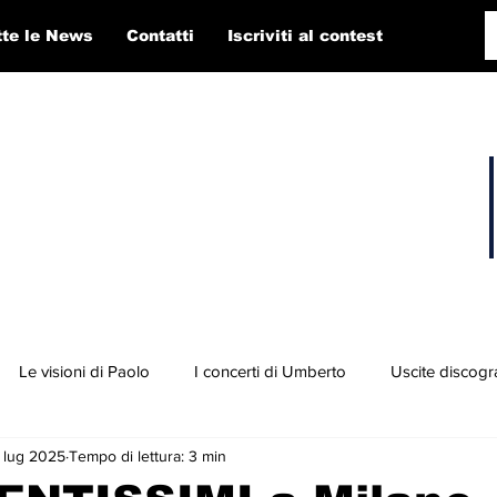
tte le News
Contatti
Iscriviti al contest
Le visioni di Paolo
I concerti di Umberto
Uscite discogr
 lug 2025
Tempo di lettura: 3 min
concorso RTI 2025
Playlist
Fabio Pigato
Diego Alligato