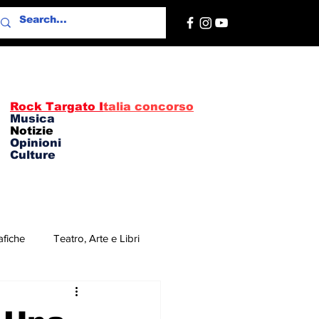
Rock Targato I
talia concorso
Musica
Notizie
Opinioni
Culture
afiche
Teatro, Arte e Libri
re
Concerti