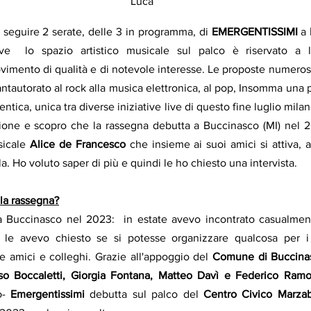
Luca
 seguire 2 serate, delle 3 in programma, di 
EMERGENTISSIMI
 a 
e  lo spazio artistico musicale sul palco è riservato a lo
vimento di qualità e di notevole interesse. Le proposte numerosi
ntautorato al rock alla musica elettronica, al pop, Insomma una 
ntica, unica tra diverse iniziative live di questo fine luglio milan
zione e scopro che la rassegna debutta a Buccinasco (MI) nel 2
icale 
Alice de Francesco
 che insieme ai suoi amici si attiva, 
a. Ho voluto saper di più e quindi le ho chiesto una intervista. 
la rassegna?
 le avevo chiesto se si potesse organizzare qualcosa per i g
e amici e colleghi. Grazie all'appoggio del 
Comune di Buccina
so Boccaletti, Giorgia Fontana, Matteo Davì e Federico Ramo
o- 
Emergentissimi 
debutta sul palco del 
Centro Civico Marzab