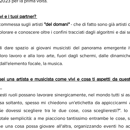
 2023 per la prima volta.
vi e i tuoi partner? 
ommessa sugli artisti 
"del domani"
 - che di fatto sono già artist
plorare e conoscere oltre i confini tracciati dagli algoritmi e dai
di dare spazio ai giovani musicisti del panorama emergente it
 loro lavoro e alla loro arte, fuori dagli schermi, dalle dinamic
dall'elemento focale, la musica.
i una artista e musicista come vivi e cosa ti aspetti da quest
  
sti ruoli possano lavorare sinergicamente, nel mondo tutti si as
a soltanto, spesso mi chiedono un'etichetta da appiccicarmi 
Se dovessi scegliere tra le due cose, cosa sceglieresti?". I
otale semplicità: a me piacciono tantissimo entrambe le cose, se
e una cosa possa giovare all'altra, organizzando eventi ho acq