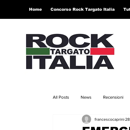
Home
Concorso Rock Targato Italia
Tu
All Posts
News
Recensioni
francescocaprini
28
Concerti e Video
Artisti in 