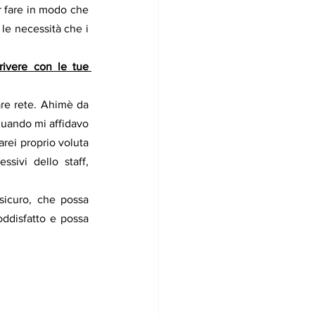
 fare in modo che 
le necessità che i 
ivere con le tue 
are rete. Ahimè da 
 quando mi affidavo 
rei proprio voluta 
finire: posti non adatti alla musica dal vivo, disorganizzazione tecnica, ritardi eccessivi dello staff, 
sicuro, che possa 
oddisfatto e possa 