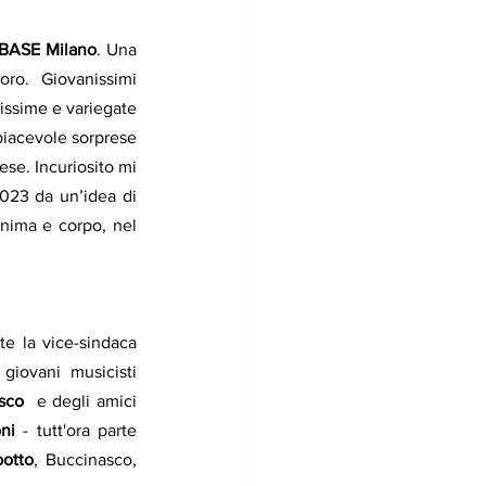
BASE Milano
. Una 
ro. Giovanissimi 
ssime e variegate 
piacevole sorprese 
ese. Incuriosito mi 
023 da un’idea di 
anima e corpo, nel 
nasce a Buccinasco nel 2023:  in estate avevo incontrato casualmente la vice-sindaca 
iovani musicisti 
sco
  e degli amici 
ni
 - tutt'ora parte 
otto
, Buccinasco, 