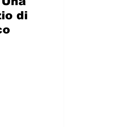
 Una
io di
co