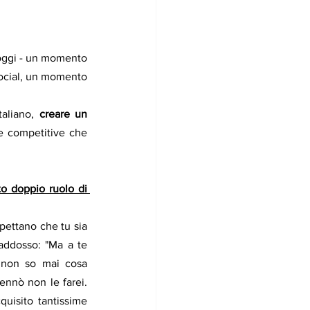
i oggi - un momento 
 social, un momento 
aliano,
 creare un 
he competitive che 
o doppio ruolo di 
pettano che tu sia 
addosso: "Ma a te 
o non so mai cosa 
nnò non le farei. 
uisito tantissime 