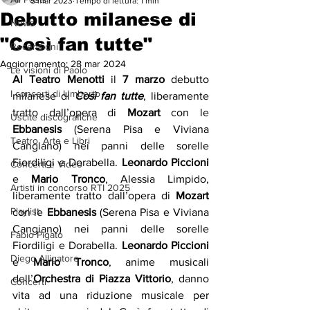
5 mar 2023
Tempo di lettura: 1 min
Debutto milanese di
News
"Così fan tutte"
Recensioni
Aggiornamento:
28 mar 2024
Le visioni di Paolo
Al Teatro Menotti
 il 
7 marzo
 debutto 
I concerti di Umberto
milanese di 
Così fan tutte
, liberamente 
tratto dall’opera di 
Mozart
 con le 
Uscite discografiche
Ebbanesis
 (Serena Pisa e Viviana 
Teatro, Arte e Libri
Cangiano) nei panni delle sorelle 
Fiordiligi e Dorabella. 
Leonardo Piccioni
Concerti e Video
e 
Mario Tronco
, Alessia Limpido, 
Artisti in concorso RTI 2025
liberamente tratto dall’opera di 
Mozart
Playlist
con le 
Ebbanesis
 (Serena Pisa e Viviana 
Cangiano) nei panni delle sorelle 
Fabio Pigato
Fiordiligi e Dorabella. 
Leonardo Piccioni
Diego Alligatore
e 
Mario Tronco
, anime musicali 
dell’
Orchestra di Piazza Vittorio
, danno 
Concerti
vita ad una riduzione musicale per 