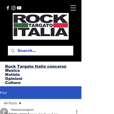
Rock Targato I
talia concorso
Musica
Notizie
Opinioni
Culture
Post
All Posts
francescocaprini
All Posts