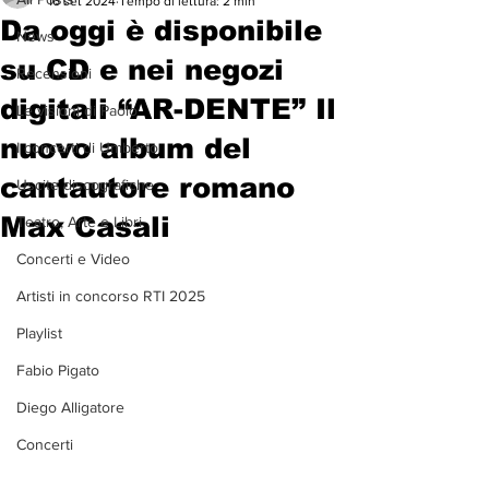
16 set 2024
Tempo di lettura: 2 min
Da oggi è disponibile
News
su CD e nei negozi
Recensioni
digitali “AR-DENTE” Il
Le visioni di Paolo
nuovo album del
I concerti di Umberto
cantautore romano
Uscite discografiche
Max Casali
Teatro, Arte e Libri
Concerti e Video
Artisti in concorso RTI 2025
Playlist
Fabio Pigato
Diego Alligatore
Concerti