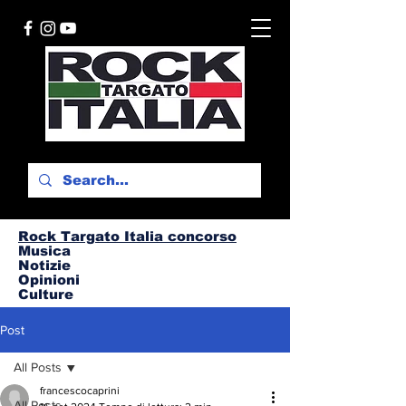
Rock Targato I
talia concorso
Musica
Notizie
Opinioni
Culture
Post
All Posts
francescocaprini
All Posts