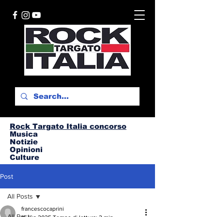
Rock Targato I
talia concorso
Musica
Notizie
Opinioni
Culture
Post
All Posts
francescocaprini
All Posts