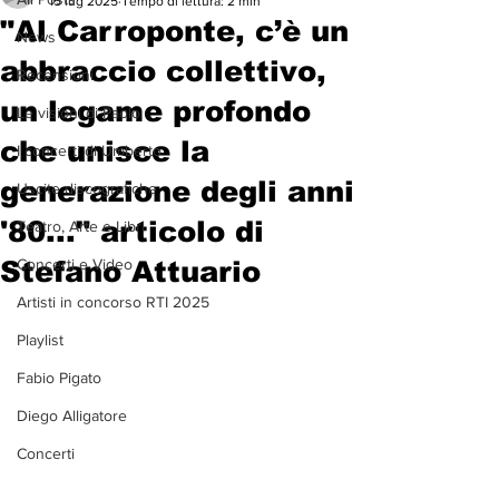
15 lug 2025
Tempo di lettura: 2 min
"Al Carroponte, c’è un
News
abbraccio collettivo,
Recensioni
un legame profondo
Le visioni di Paolo
che unisce la
I concerti di Umberto
generazione degli anni
Uscite discografiche
'80..." articolo di
Teatro, Arte e Libri
Stefano Attuario
Concerti e Video
Artisti in concorso RTI 2025
Playlist
Fabio Pigato
Diego Alligatore
Concerti