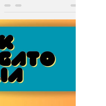
da non perdere.
I Capabrò continuano il loro tour estivo, che
ha già dimostrato di essere coinvolgente e
irriverente nelle prime date toccando vari...